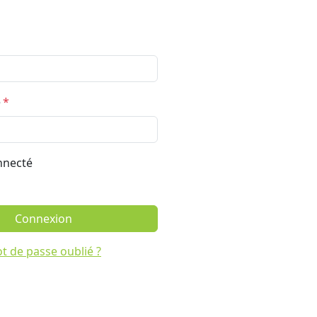
e
nnecté
Connexion
t de passe oublié ?