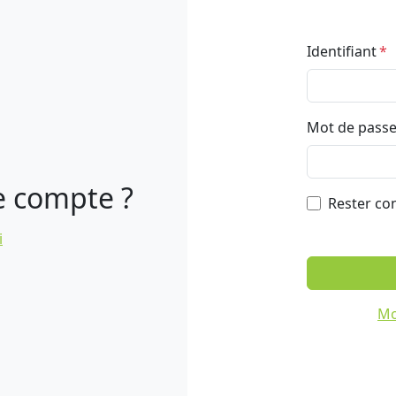
Identifiant
Mot de pass
e compte ?
Rester co
i
Mo