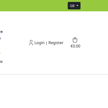
GB
Login
Register
|
€0.00
le