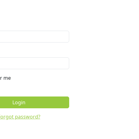
r me
Login
Forgot password?